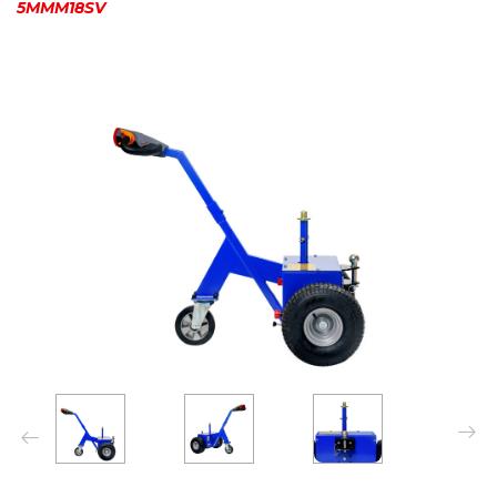
5MMM18SV
Next
Previo