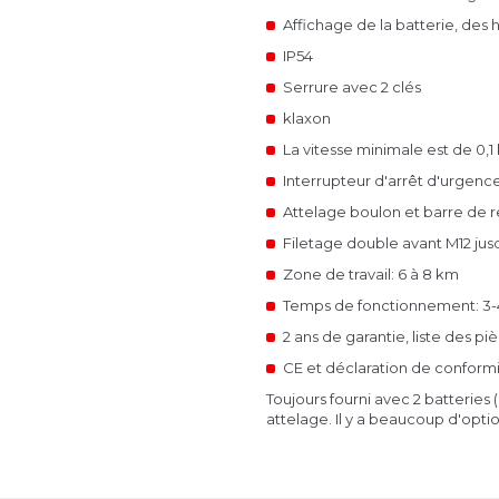
Affichage de la batterie, des
IP54
Serrure avec 2 clés
Voir la fiche
Voir la fich
klaxon
La vitesse minimale est de 0,1 
Interrupteur d'arrêt d'urgence 
Attelage boulon et barre de
Filetage double avant M12 jusq
Zone de travail: 6 à 8 km
Temps de fonctionnement: 3-4
2 ans de garantie, liste des pi
CE et déclaration de conform
Toujours fourni avec 2 batteries
attelage.
Il y a beaucoup d'optio