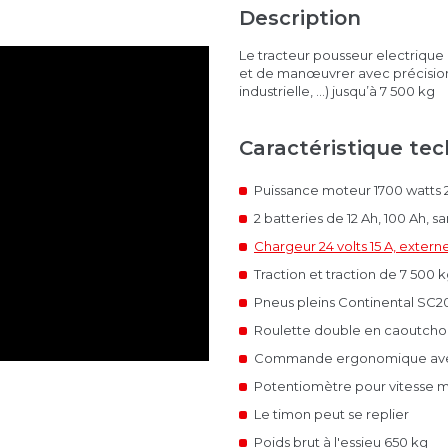
Description
Le tracteur pousseur electriqu
et de manœuvrer avec précision
industrielle, ...) jusqu’à 7 500 kg
Caractéristique te
Puissance moteur 1700 watts 2
2 batteries de 12 Ah, 100 Ah, 
Chargeur 24 volts 15 A, extern
Traction et traction de 7 500 
Pneus pleins Continental SC20
Roulette double en caoutch
Commande ergonomique avec
Potentiomètre pour vitesse ma
Le timon peut se replier
Poids brut à l'essieu 650 kg