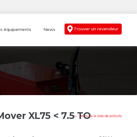
Trouver un revendeur
s équipements
News
Mover XL75 < 7.5 TO
Retour à la liste de protuits