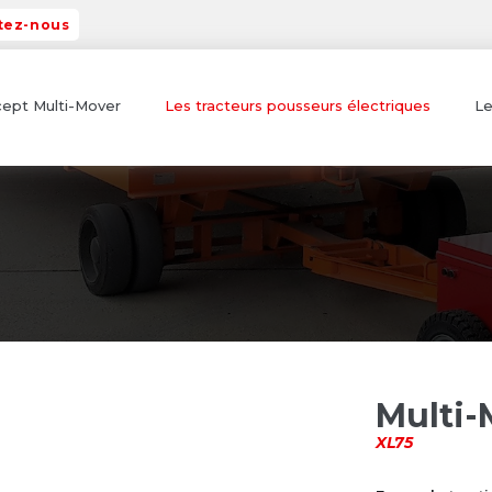
tez-nous
ept Multi-Mover
Les tracteurs pousseurs électriques
Le
Multi-
XL75