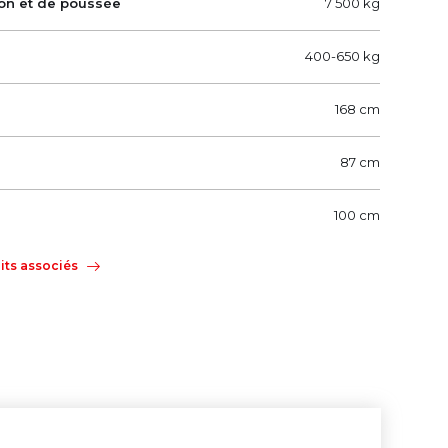
ion et de poussée
7 500 kg
400-650 kg
168 cm
87 cm
100 cm
uits associés