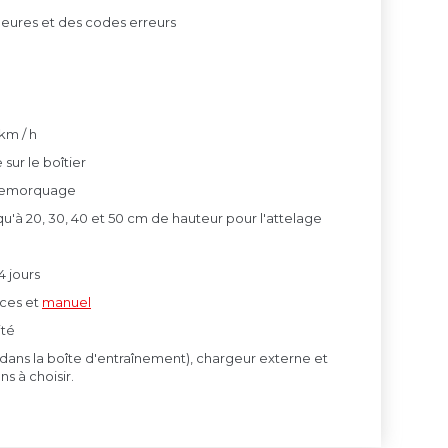
 heures et des codes erreurs
e
km / h
sur le boîtier
 remorquage
u'à 20, 30, 40 et 50 cm de hauteur pour l'attelage
 jours
èces et
manuel
ité
 (dans la boîte d'entraînement), chargeur externe et
ns à choisir.