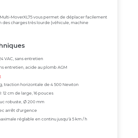
e Multi-MoverXL75 vous permet de déplacer facilement
 des charges très lourde (véhicule, machine
chniques
4 VAC, sans entretien
sans entretien, acide au plomb AGM
e
kg, traction horizontale de 4 500 Newton
: 12 cm de large, 16 pouces
ouc robuste, Ø 200 mm
 arrêt d'urgence
ximale réglable en continu jusqu'à 5 km / h