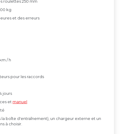
s roulettes 250 mm
500 kg
heures et des erreurs
km / h
teurs pour les raccords
 jours
èces et
manuel
ité
ns la boîte d'entraînement), un chargeur externe et un
ns à choisir.