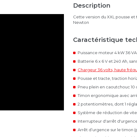
Description
Cette version du XXL
pousse et 
Newton
Caractéristique te
Puissance moteur 4 kW 36 VAC
Batterie 6 x 6 V et 240 Ah, s
Chargeur 36 volts, haute fré
Pousse et tracte, traction ho
Pneu plein en caoutchouc 10 
Timon ergonomique avec arrê
2 potentiomètres, dont 1 régla
Système de réduction de vites
Interrupteur d'arrêt d'urgence 
Arrêt d’urgence sur le timon (