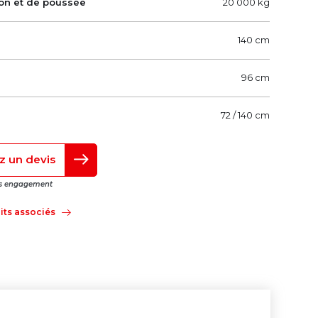
ion et de poussée
20 000 kg
140 cm
96 cm
72 / 140 cm
 un devis
ans engagement
uits associés