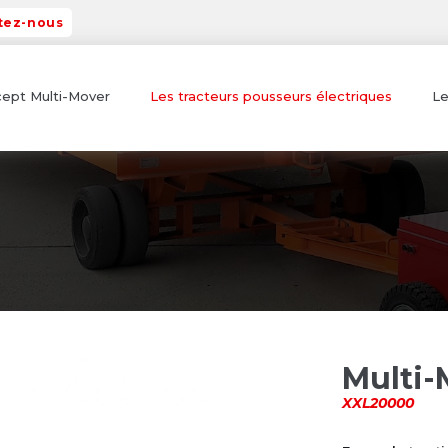
tez-nous
ept Multi-Mover
Les tracteurs pousseurs électriques
Le
Multi-
XXL20000