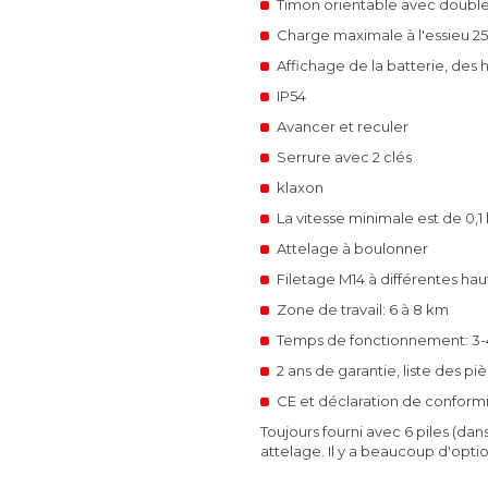
Timon orientable avec
double
Charge maximale à l'essieu 2
Affichage de la batterie, des 
IP54
Avancer et reculer
Serrure avec 2 clés
klaxon
La vitesse minimale est de 0,1 
Attelage à boulonner
Filetage M14 à différentes hau
Zone de travail: 6 à 8 km
Temps de fonctionnement: 3-4
2 ans de garantie, liste des pi
CE et déclaration de conform
Toujours fourni avec 6 piles (da
attelage.
Il y a beaucoup d'optio