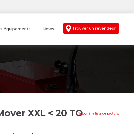
Trouver un revendeur
s équipements
News
Mover XXL < 20 TO
Retour à la liste de protuits