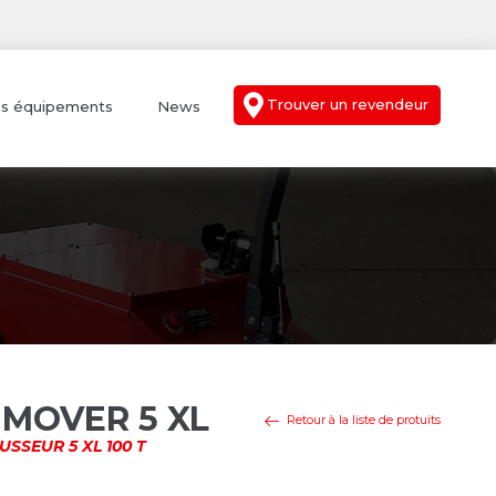
Trouver un revendeur
s équipements
News
-MOVER 5 XL
Retour à la liste de protuits
SSEUR 5 XL 100 T