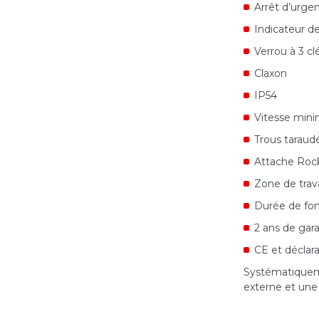
Arrêt d’urgen
Indicateur d
Verrou à 3 cl
Claxon
IP54
Vitesse mini
Trous taraudé
Attache Roc
Zone de trava
Durée de fon
2 ans de gara
CE et déclar
Systématiquemen
externe et une