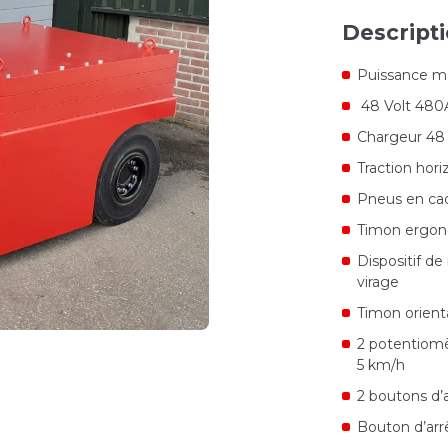
Descript
Puissance m
48 Volt 480
Chargeur 48 
Traction hor
Pneus en cao
Timon ergon
Dispositif de
virage
Timon orient
2 potentiomè
5 km/h
2 boutons d’
Bouton d’arrê