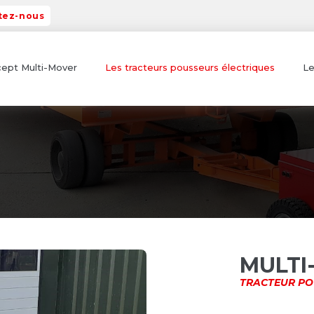
tez-nous
ept Multi-Mover
Les tracteurs pousseurs électriques
Le
MULTI
TRACTEUR POU